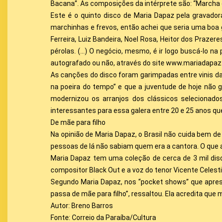
Bacana”. As composições da intérprete são: “Marcha 
Este é o quinto disco de Maria Dapaz pela gravador
marchinhas e frevos, então achei que seria uma boa
Ferreira, Luiz Bandeira, Noel Rosa, Heitor dos Prazer
pérolas. (…) O negócio, mesmo, é ir logo buscá-lo na 
autografado ou não, através do site www.mariadapaz
As canções do disco foram garimpadas entre vinis d
na poeira do tempo” e que a juventude de hoje não g
modernizou os arranjos dos clássicos selecionad
interessantes para essa galera entre 20 e 25 anos q
De mãe para filho
Na opinião de Maria Dapaz, o Brasil não cuida bem de
pessoas de lá não sabiam quem era a cantora. O que 
Maria Dapaz tem uma coleção de cerca de 3 mil disco
compositor Black Out e a voz do tenor Vicente Celest
Segundo Maria Dapaz, nos “pocket shows” que aprese
passa de mãe para filho”, ressaltou. Ela acredita qu
Autor: Breno Barros
Fonte: Correio da Paraíba/Cultura