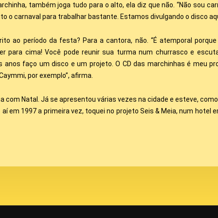
rchinha, também joga tudo para o alto, ela diz que não. “Não sou ca
o o carnaval para trabalhar bastante. Estamos divulgando o disco aqu
rito ao período da festa? Para a cantora, não. “É atemporal porque 
é super para cima! Você pode reunir sua turma num churrasco e esc
os anos faço um disco e um projeto. O CD das marchinhas é meu pr
aymmi, por exemplo”, afirma.
a com Natal. Já se apresentou várias vezes na cidade e esteve, como
e aí em 1997 a primeira vez, toquei no projeto Seis & Meia, num hotel 