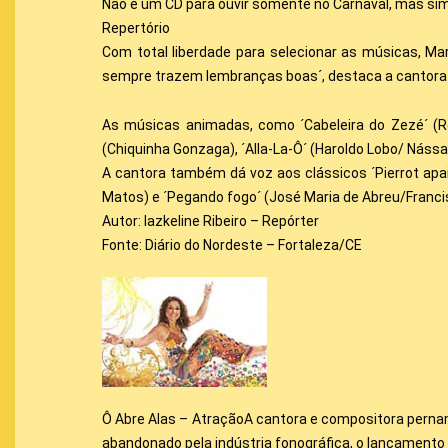
Não é um CD para ouvir somente no Carnaval, mas sim
Repertório
Com total liberdade para selecionar as músicas, Ma
sempre trazem lembranças boas´, destaca a cantora q
As músicas animadas, como ´Cabeleira do Zezé´ (Robe
(Chiquinha Gonzaga), ´Alla-La-Ô´ (Haroldo Lobo/ Nássa
A cantora também dá voz aos clássicos ´Pierrot apai
Matos) e ´Pegando fogo´ (José Maria de Abreu/Franc
Autor: Iazkeline Ribeiro – Repórter
Fonte: Diário do Nordeste – Fortaleza/CE
Ô Abre Alas – AtraçãoA cantora e compositora perna
abandonado pela indústria fonográfica, o lançamento 