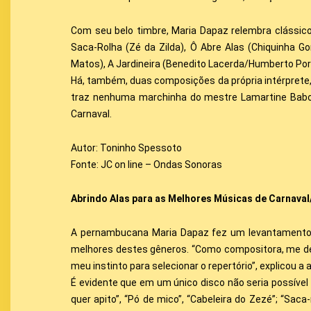
Com seu belo timbre, Maria Dapaz relembra clássico
Saca-Rolha (Zé da Zilda), Ô Abre Alas (Chiquinha G
Matos), A Jardineira (Benedito Lacerda/Humberto Port
Há, também, duas composições da própria intérprete
traz nenhuma marchinha do mestre Lamartine Babo.
Carnaval.
Autor: Toninho Spessoto
Fonte: JC on line – Ondas Sonoras
Abrindo Alas para as Melhores Músicas de Carnaval
A pernambucana Maria Dapaz fez um levantamento en
melhores destes gêneros. “Como compositora, me deu u
meu instinto para selecionar o repertório”, explicou a 
É evidente que em um único disco não seria possível
quer apito”, “Pó de mico”, “Cabeleira do Zezé”; “Saca-r