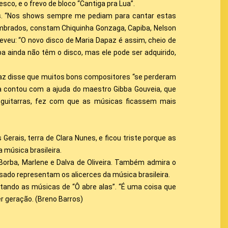
o, e o frevo de bloco “Cantiga pra Lua”.
idos. “Nos shows sempre me pediam para cantar estas
embrados, constam Chiquinha Gonzaga, Capiba, Nelson
creveu: “O novo disco de Maria Dapaz é assim, cheio de
íba ainda não têm o disco, mas ele pode ser adquirido,
paz disse que muitos bons compositores “se perderam
ora contou com a ajuda do maestro Gibba Gouveia, que
 guitarras, fez com que as músicas ficassem mais
erais, terra de Clara Nunes, e ficou triste porque as
 música brasileira.
 Borba, Marlene e Dalva de Oliveira. Também admira o
sado representam os alicerces da música brasileira.
tando as músicas de “Ô abre alas”. “É uma coisa que
r geração. (Breno Barros)