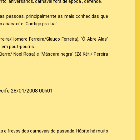
, aniversários, carnaval fora de época´, defende.
m as pessoas, principalmente as mais conhecidas que
bacaxi´ e ´Cantiga pra lua´.
eira/Homero Ferreira/Glauco Ferreira), ´Ô Abre Alas´
s em pout-pourris.
arro/ Noel Rosa) e ´Máscara negra´ (Zé Kéti/ Pereira
 Recife 28/01/2008 00h01
 e frevos dos carnavais do passado. Hábito há muito