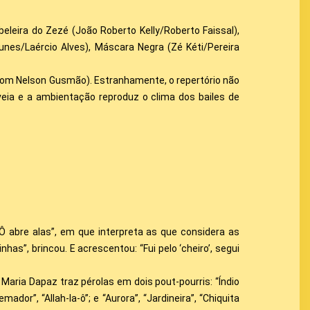
leira do Zezé (João Roberto Kelly/Roberto Faissal),
unes/Laércio Alves), Máscara Negra (Zé Kéti/Pereira
com Nelson Gusmão). Estranhamente, o repertório não
ia e a ambientação reproduz o clima dos bailes de
 abre alas”, em que interpreta as que considera as
s”, brincou. E acrescentou: “Fui pelo ‘cheiro’, segui
aria Dapaz traz pérolas em dois pout-pourris: “Índio
ador”, “Allah-la-ô”; e “Aurora”, “Jardineira”, “Chiquita