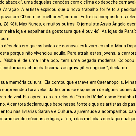
do abacaxi”, uma daquelas canções com o clima do deboche carnavalesc
a Atração. A artista explicou que o novo trabalho foi feito a ped
 gravar um CD com as melhores”, contou. Entre os compositores rel
es, Zé Kéti, Max Nunes, e muitos outros. O jornalista Assis Ângelo es
primeira loja e espalhar da gostosura que é ouvi-lo”. As lojas da Para
.com.
as décadas em que os bailes de carnaval estavam em alta. Maria Da
osta porque não vivenciou aquilo. Para atrair estes jovens, a cant
os. “Gibba é de uma linha pop, tem uma pegada moderna. Colocou
ue costumam achar chatíssimas as gravações originais”, declarou.
 sua memória cultural. Ela contou que esteve em Caetanópolis, Minas G
a surpreendeu foi a velocidade como se esquecem de alguns ícones da
s de vinil. Ela aprecia as estrelas da “Era do Rádio” como Emilinha
ino. A cantora declarou que bebe nessa fonte e que os artistas do pas
ntou nas livrarias Saraiva e Cultura, a juventude a acompanhou can
e mesmo sendo músicas antigas, a força das melodias contagia qualque