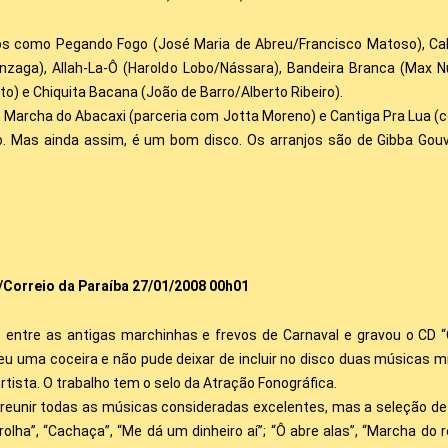
s como Pegando Fogo (José Maria de Abreu/Francisco Matoso), Cabe
onzaga), Allah-La-Ô (Haroldo Lobo/Nássara), Bandeira Branca (Max N
o) e Chiquita Bacana (João de Barro/Alberto Ribeiro).
, Marcha do Abacaxi (parceria com Jotta Moreno) e Cantiga Pra Lua (
 Mas ainda assim, é um bom disco. Os arranjos são de Gibba Gouve
/Correio da Paraíba 27/01/2008 00h01
tre as antigas marchinhas e frevos de Carnaval e gravou o CD “Ô
ma coceira e não pude deixar de incluir no disco duas músicas minha
artista. O trabalho tem o selo da Atração Fonográfica.
 reunir todas as músicas consideradas excelentes, mas a seleção de M
olha”, “Cachaça”, “Me dá um dinheiro aí”; “Ô abre alas”, “Marcha do rem