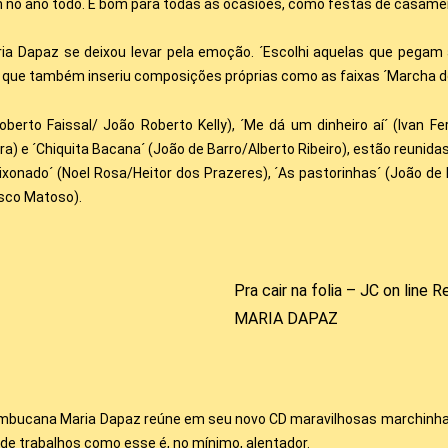
 no ano todo. É bom para todas as ocasiões, como festas de casamento
ria Dapaz se deixou levar pela emoção. ´Escolhi aquelas que pega
ue também inseriu composições próprias como as faixas ´Marcha do a
rto Faissal/ João Roberto Kelly), ´Me dá um dinheiro aí´ (Ivan Ferr
ra) e ´Chiquita Bacana´ (João de Barro/Alberto Ribeiro), estão reunida
xonado´ (Noel Rosa/Heitor dos Prazeres), ´As pastorinhas´ (João de B
isco Matoso).
Pra cair na folia – JC on line
MARIA DAPAZ
mbucana Maria Dapaz reúne em seu novo CD maravilhosas marchinhas
de trabalhos como esse é, no mínimo, alentador.