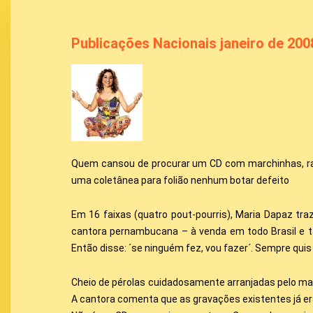
Publicações Nacionais janeiro de 200
Quem cansou de procurar um CD com marchinhas, ran
uma coletânea para folião nenhum botar defeito
Em 16 faixas (quatro pout-pourris), Maria Dapaz tr
cantora pernambucana – à venda em todo Brasil e ta
Então disse: ´se ninguém fez, vou fazer´. Sempre quis 
Cheio de pérolas cuidadosamente arranjadas pelo ma
A cantora comenta que as gravações existentes já e