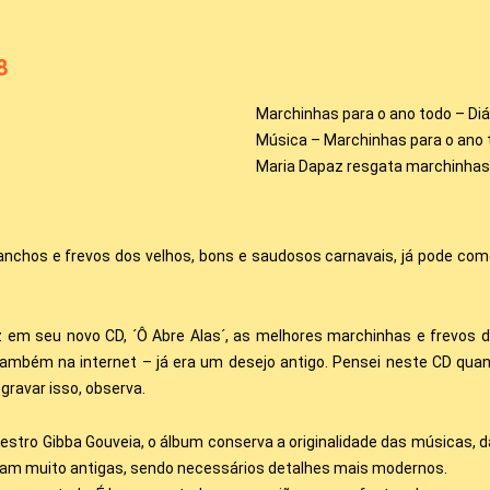
8
Marchinhas para o ano todo – Di
Música – Marchinhas para o ano 
Maria Dapaz resgata marchinha
chos e frevos dos velhos, bons e saudosos carnavais, já pode come
az em seu novo CD, ´Ô Abre Alas´, as melhores marchinhas e frevos 
mbém na internet – já era um desejo antigo. Pensei neste CD quand
gravar isso, observa.
estro Gibba Gouveia, o álbum conserva a originalidade das músicas, 
ram muito antigas, sendo necessários detalhes mais modernos.