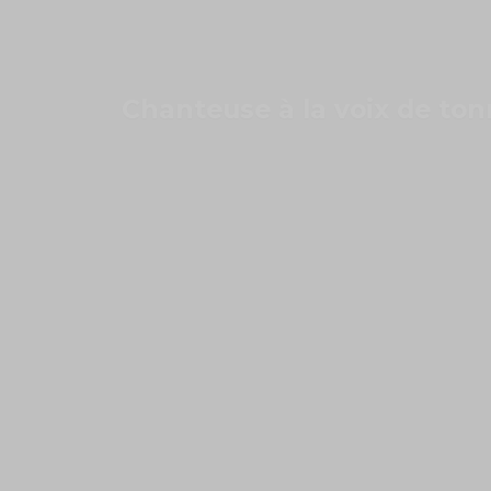
Chanteuse à la voix de tonnerre
et mélodies fines