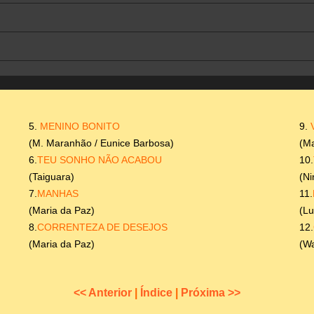
5.
MENINO BONITO
9.
(M. Maranhão / Eunice Barbosa)
(Ma
6.
TEU SONHO NÃO ACABOU
10.
(Taiguara)
(Ni
7.
MANHAS
11.
(Maria da Paz)
(L
8.
CORRENTEZA DE DESEJOS
12.
(Maria da Paz)
(W
<< Anterior
|
Índice
|
Próxima >>