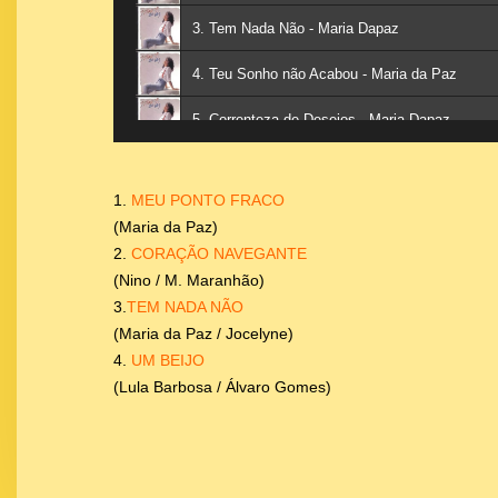
3. Tem Nada Não - Maria Dapaz
4. Teu Sonho não Acabou - Maria da Paz
5. Correnteza de Desejos - Maria Dapaz
6. Gosto de Maçã - Maria Dapaz
1.
MEU PONTO FRACO
(Maria da Paz)
2.
CORAÇÃO NAVEGANTE
(Nino / M. Maranhão)
3.
TEM NADA NÃO
(Maria da Paz / Jocelyne)
4.
UM BEIJO
(Lula Barbosa / Álvaro Gomes)