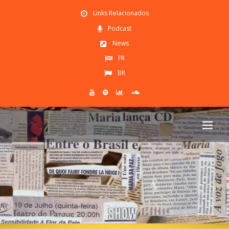
Links Relacionados
Podcast
News
FR
BR