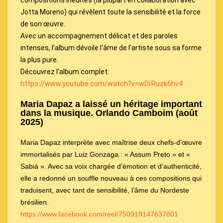
compositions inédites (la plupart en collaboration avec
Jotta Moreno) qui révèlent toute la sensibilité et la force
de son œuvre.
Avec un accompagnement délicat et des paroles
intenses, l’album dévoile l’âme de l’artiste sous sa forme
la plus pure.
Découvrez l’album complet:
https://www.youtube.com/watch?v=wDrRuzk6hv4
Maria Dapaz a laissé un héritage important
dans la musique. Orlando Camboim (août
2025)
Maria Dapaz interprète avec maîtrise deux chefs-d’œuvre
immortalisés par Luiz Gonzaga : « Assum Preto » et «
Sabiá ». Avec sa voix chargée d’émotion et d’authenticité,
elle a redonné un souffle nouveau à ces compositions qui
traduisent, avec tant de sensibilité, l’âme du Nordeste
brésilien.
https://www.facebook.com/reel/750919147637801