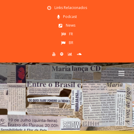
Links Relacionados
Podcast
News
FR
BR