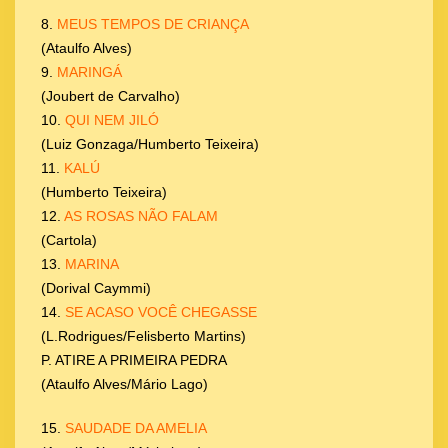
8.
MEUS TEMPOS DE CRIANÇA
(Ataulfo Alves)
9.
MARINGÁ
(Joubert de Carvalho)
10.
QUI NEM JILÓ
(Luiz Gonzaga/Humberto Teixeira)
11.
KALÚ
(Humberto Teixeira)
12.
AS ROSAS NÃO FALAM
(Cartola)
13.
MARINA
(Dorival Caymmi)
14.
SE ACASO VOCÊ CHEGASSE
(L.Rodrigues/Felisberto Martins)
P. ATIRE A PRIMEIRA PEDRA
(Ataulfo Alves/Mário Lago)
15.
SAUDADE DA AMELIA