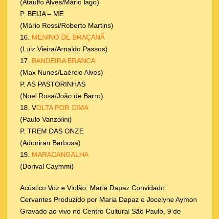
(Ataulfo Alves/Mário lago)
P. BEIJA – ME
(Mário Rossi/Roberto Martins)
16.
MENINO DE BRAÇANÃ
(Luiz Vieira/Arnaldo Passos)
17.
BANDEIRA BRANCA
(Max Nunes/Laércio Alves)
P. AS PASTORINHAS
(Noel Rosa/João de Barro)
18. V
OLTA POR CIMA
(Paulo Vanzolini)
P. TREM DAS ONZE
(Adoniran Barbosa)
19.
MARACANGALHA
(Dorival Caymmi)
Acústico Voz e Violão: Maria Dapaz Convidado:
Cervantes Produzido por Maria Dapaz e Jocelyne Aymon
Gravado ao vivo no Centro Cultural São Paulo, 9 de