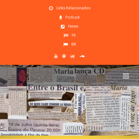
Links Relacionados
Podcast
News
FR
BR