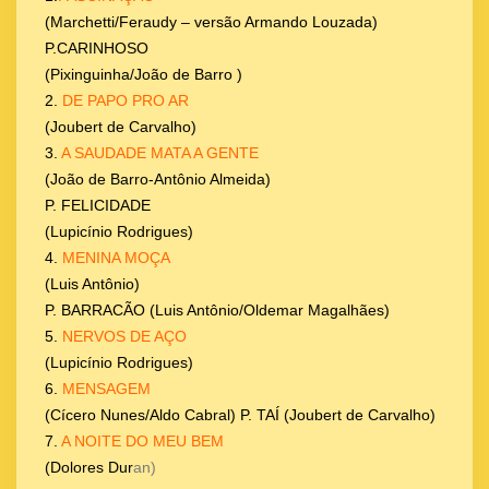
(Marchetti/Feraudy – versão Armando Louzada)
P.CARINHOSO
(Pixinguinha/João de Barro )
2.
DE PAPO PRO AR
(Joubert de Carvalho)
3.
A SAUDADE MATA A GENTE
(João de Barro-Antônio Almeida)
P. FELICIDADE
(Lupicínio Rodrigues)
4.
MENINA MOÇA
(Luis Antônio)
P. BARRACÃO (Luis Antônio/Oldemar Magalhães)
5.
NERVOS DE AÇO
(Lupicínio Rodrigues)
6.
MENSAGEM
(Cícero Nunes/Aldo Cabral) P. TAÍ (Joubert de Carvalho)
7.
A NOITE DO MEU BEM
(Dolores Dur
an)